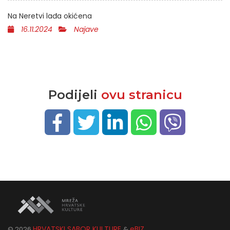
Na Neretvi lađa okićena
16.11.2024
Najave
Podijeli
ovu stranicu
HRVATSKI SABOR KULTURE
eBIZ
©
2026
&