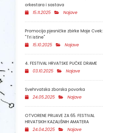
orkestara i sastava
15.11.2025
Najave
Promocija pjesničke zbirke Maje Cvek:
"Tri istine"
15.10.2025
Najave
4. FESTIVAL HRVATSKE PUČKE DRAME
03.10.2025
Najave
Svehrvatska zborska povorka
24.05.2025
Najave
OTVORENE PRIJAVE ZA 65. FESTIVAL
HRVATSKIH KAZALIŠNIH AMATERA
24.04.2025
Najave