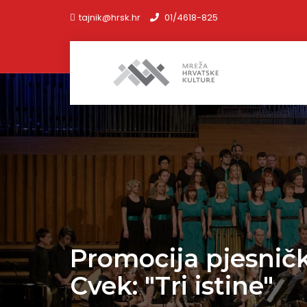
tajnik@hrsk.hr
01/4618-825
Promocija pjesnič
Cvek: "Tri istine"