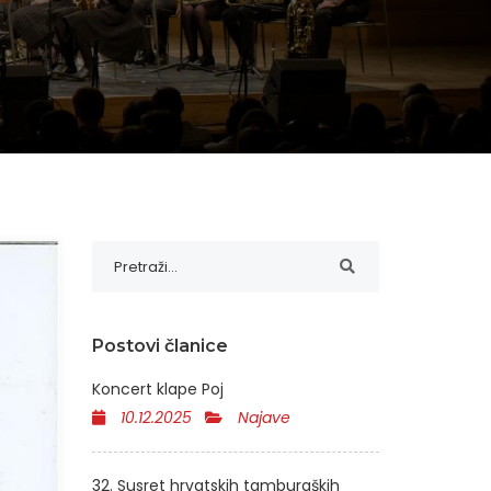
Postovi članice
Koncert klape Poj
10.12.2025
Najave
32. Susret hrvatskih tamburaških