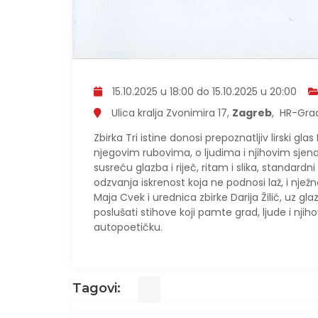
15.10.2025 u 18:00 do 15.10.2025 u 20:00
Ulica kralja Zvonimira 17,
Zagreb
, HR-Gra
Zbirka Tri istine donosi prepoznatljiv lirski 
njegovim rubovima, o ljudima i njihovim sjenam
susreću glazba i riječ, ritam i slika, standardni
odzvanja iskrenost koja ne podnosi laž, i nje
Maja Cvek i urednica zbirke Darija Žilić, uz g
poslušati stihove koji pamte grad, ljude i njihov
autopoetičku.
Tagovi: