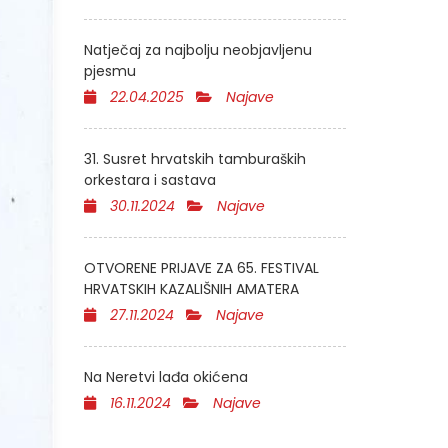
Natječaj za najbolju neobjavljenu
pjesmu
22.04.2025
Najave
31. Susret hrvatskih tamburaških
orkestara i sastava
30.11.2024
Najave
OTVORENE PRIJAVE ZA 65. FESTIVAL
HRVATSKIH KAZALIŠNIH AMATERA
27.11.2024
Najave
Na Neretvi lađa okićena
16.11.2024
Najave