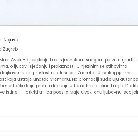
Najave
d Zagreb
glas Maje Cvek – pjesnikinje koja s jednakom snagom pjeva o gradu i
a, o ljubavi, sjećanju i prolaznosti. U njezinim se stihovima
 i kajkavski jezik, prošlost i sadašnjost Zagreba. U svakoj pjesmi
žnost koja ustraje unatoč vremenu. Na promociji sudjeluju autoric
lazbene točke koje prate i dopunjuju tematske cjeline knjige. Dođit
e istine — i otkriti tri lica poezije Maje Cvek: onu ljubavnu, socijal